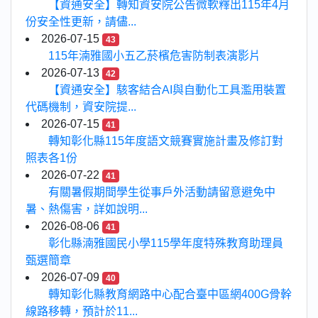
【資通安全】轉知資安院公告微軟釋出115年4月
份安全性更新，請儘...
2026-07-15
43
115年湳雅國小五乙菸檳危害防制表演影片
2026-07-13
42
【資通安全】駭客結合AI與自動化工具濫用裝置
代碼機制，資安院提...
2026-07-15
41
轉知彰化縣115年度語文競賽實施計畫及修訂對
照表各1份
2026-07-22
41
有關暑假期間學生從事戶外活動請留意避免中
暑、熱傷害，詳如說明...
2026-08-06
41
彰化縣湳雅國民小學115學年度特殊教育助理員
甄選簡章
2026-07-09
40
轉知彰化縣教育網路中心配合臺中區網400G骨幹
線路移轉，預計於11...