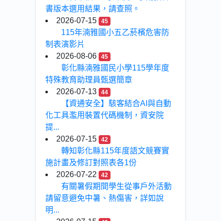
書版本選用結果，請查照。
2026-07-15
45
115年湳雅國小五乙菸檳危害防
制表演影片
2026-08-06
45
彰化縣湳雅國民小學115學年度
特殊教育助理員甄選簡章
2026-07-13
44
【資通安全】駭客結合AI與自動
化工具濫用裝置代碼機制，資安院
提...
2026-07-15
42
轉知彰化縣115年度語文競賽實
施計畫及修訂對照表各1份
2026-07-22
42
有關暑假期間學生從事戶外活動
請留意避免中暑、熱傷害，詳如說
明...