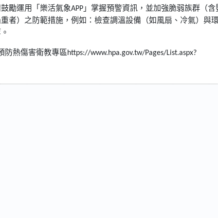
請鼓勵運用「樂活氣象
APP
」掌握預警資訊，並加強脆弱族群（含
過重者）之防範措施，例如：檢查調溫設備（如風扇、冷氣）與
等。
預防熱傷害衛教專區
https://www.hpa.gov.tw/Pages/List.aspx?