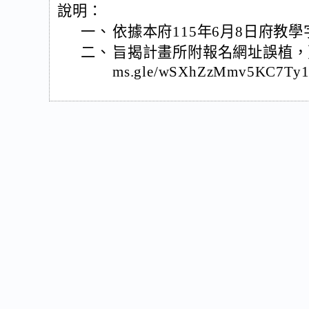
說明：
一、
依據本府115年6月8日府教學字
二、
旨揭計畫所附報名網址誤植，更正後
ms.gle/wSXhZzMmv5KC7Ty1