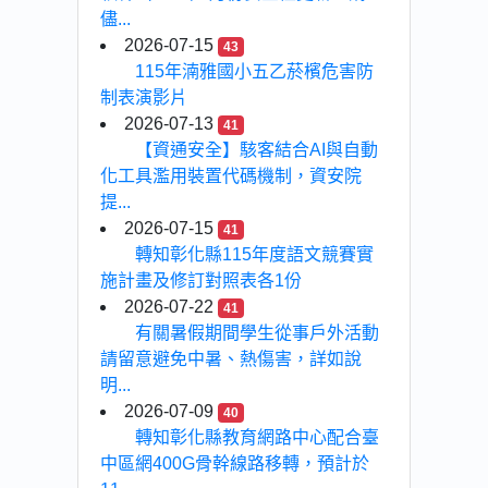
儘...
2026-07-15
43
115年湳雅國小五乙菸檳危害防
制表演影片
2026-07-13
41
【資通安全】駭客結合AI與自動
化工具濫用裝置代碼機制，資安院
提...
2026-07-15
41
轉知彰化縣115年度語文競賽實
施計畫及修訂對照表各1份
2026-07-22
41
有關暑假期間學生從事戶外活動
請留意避免中暑、熱傷害，詳如說
明...
2026-07-09
40
轉知彰化縣教育網路中心配合臺
中區網400G骨幹線路移轉，預計於