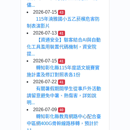
儘...
2026-07-15
43
115年湳雅國小五乙菸檳危害防
制表演影片
2026-07-13
41
【資通安全】駭客結合AI與自動
化工具濫用裝置代碼機制，資安院
提...
2026-07-15
41
轉知彰化縣115年度語文競賽實
施計畫及修訂對照表各1份
2026-07-22
41
有關暑假期間學生從事戶外活動
請留意避免中暑、熱傷害，詳如說
明...
2026-07-09
40
轉知彰化縣教育網路中心配合臺
中區網400G骨幹線路移轉，預計於