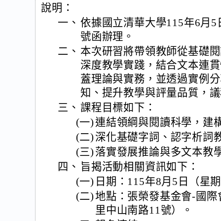
說明：
一、
依據國立清華大學115年6月5日
號函辦理。
二、
本次研習將帶領教師從基礎閱
深度教學實踐，結合文本連貫
蓋理論與實務，並透過實例分
知、提升教學與評量品質，議
三、
課程目標如下：
(一)
連結領綱與閱讀科學，建
(二)
深化基礎字詞、認字析詞
(三)
落實發展推論與多文本教
四、
旨揭活動相關資訊如下：
(一)
日期：115年8月5日（星
(二)
地點：張榮發基金會-國際
里中山南路11號）。