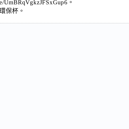
le/UmBRqVgkzJFSxGup6。
環保杯。