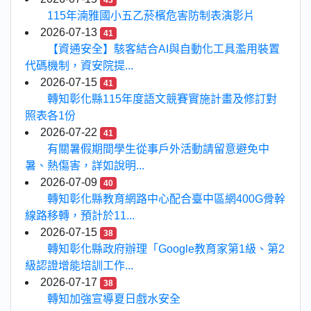
43
115年湳雅國小五乙菸檳危害防制表演影片
2026-07-13
41
【資通安全】駭客結合AI與自動化工具濫用裝置
代碼機制，資安院提...
2026-07-15
41
轉知彰化縣115年度語文競賽實施計畫及修訂對
照表各1份
2026-07-22
41
有關暑假期間學生從事戶外活動請留意避免中
暑、熱傷害，詳如說明...
2026-07-09
40
轉知彰化縣教育網路中心配合臺中區網400G骨幹
線路移轉，預計於11...
2026-07-15
38
轉知彰化縣政府辦理「Google教育家第1級、第2
級認證增能培訓工作...
2026-07-17
38
轉知加強宣導夏日戲水安全