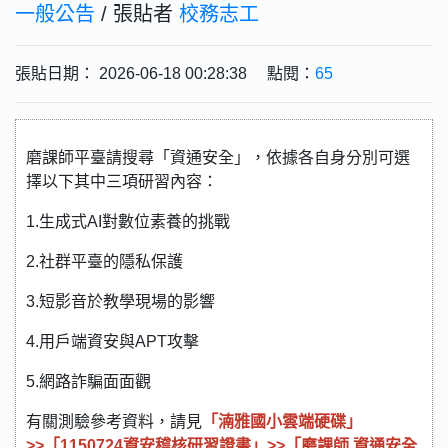
一般公告
/ 張貼者
校務志工
張貼日期： 2026-06-18 00:28:38 點閱：
65
磨課師平臺請搜尋「資通安全」，依據各自身分別可選
擇以下其中三項研習內容：
1.生成式AI對數位素養的挑戰
2.社群平臺的隱私保護
3.短影音於教學現場的影響
4.用戶端資安與APT攻擊
5.網路詐騙面面觀
有關測驗參考資料，請見
「湳雅國小雲端硬碟」
>>「1150724資安稽核研習證書」>>「磨課師 資通安全