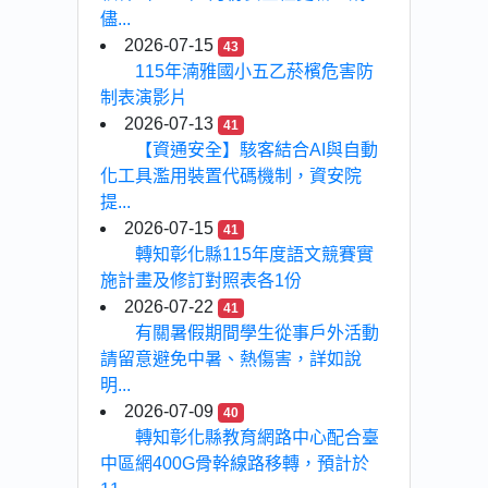
儘...
2026-07-15
43
115年湳雅國小五乙菸檳危害防
制表演影片
2026-07-13
41
【資通安全】駭客結合AI與自動
化工具濫用裝置代碼機制，資安院
提...
2026-07-15
41
轉知彰化縣115年度語文競賽實
施計畫及修訂對照表各1份
2026-07-22
41
有關暑假期間學生從事戶外活動
請留意避免中暑、熱傷害，詳如說
明...
2026-07-09
40
轉知彰化縣教育網路中心配合臺
中區網400G骨幹線路移轉，預計於