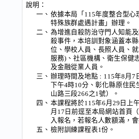
說明：
一、
依據本局「115年度整合型
特殊族群處遇計畫」辦理。
二、
為增進自殺防治守門人知能及
殺事件，本培訓對象涵蓋本縣
位、學校人員、長照人員、就
服務)、社區機構、衛生保健
及金融從業人員。
三、
辦理時間及地點 : 115年8月
下午4時10分、彰化縣原住
山路三段266之1號）。
四、
本課程將於115年6月29日上
月17日前逕至本局網站首頁（https:
入報名，若報名人數額滿，會
五、
檢附訓練課程表1份。