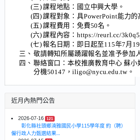
(三)
課程地點：國立中興大學。
(四)
課程對象：具PowerPoint能
(五)
課程費用：免費50名。
(六)
課程內容：https://reurl.cc/3k0q
(七)
報名日期：即日起至115年7月1
三、
敬請轉知所屬踴躍報名並准予參加
四、
聯絡窗口：本校推廣教育中心 蘇小姐，電
分機50147，iligo@nycu.edu.tw。
近月內熱門公告
2026-07-16
121
彰化縣社頭鄉湳雅國民小學115學年度 約（聘）
僱行政人力甄選結果...