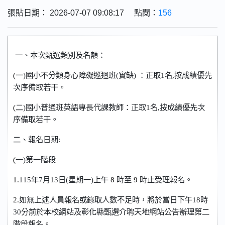
張貼日期： 2026-07-07 09:08:17 點閱：
156
一、本次甄選類別及名額：
(
一)國小不分類身心障礙巡迴班(實缺)
：
正取1名,按成績優先
次序備取若干
。
(
二)國小普通班英語專長代課教師
：
正取1名,按成績優先次
序備取若干
。
二、報名日期:
(
一)第一階段
1.
1
1
5
年
7月13日(星期一)上午
8
時至
9
時止受理報名。
2.
如無上述人員報名或錄取人數不足時，將於當日下午18時
30分前於本校網站及彰化縣甄選介聘天地網站公告辦理第二
階段報名。