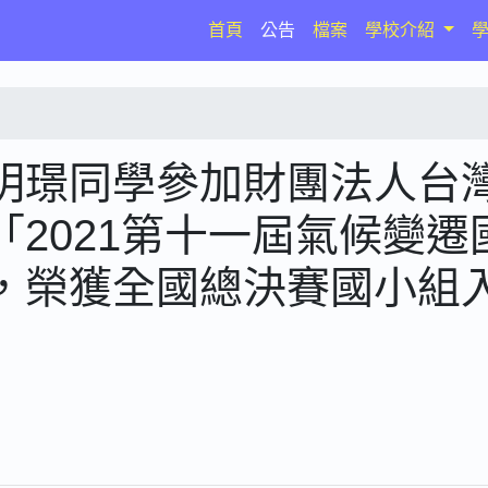
(current)
首頁
公告
檔案
學校介紹
明璟同學參加財團法人台
2021第十一屆氣候變遷
，榮獲全國總決賽國小組