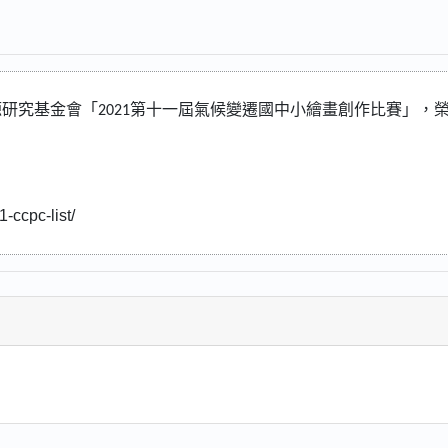
源研究基金會
「
2021
第十一屆氣候變遷國中小繪畫創作比賽」，
1-ccpc-list/