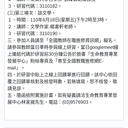
３、研習代碼：3110182。
(三)第三場次：談文學。
１、時間：110年6月18日(星期五)下午2時至3時。
２、講師：文學作家-楊書軒老師。
３、研習代碼：3110190。
三、參加人員請至「全國教師在職進修資訊網」報名，
請參與教師當日準時參與線上研習，當日googlemeet線
上連結代碼於研習前30分鐘公告於臉書「生命教育專業
發展中心」粉絲專頁及「寄至全國教職進修網E-
mail」。
四、於研習中貼上之線上回饋單進行回饋，該中心依回
覆之回饋單核對及核發時數，若無填寫，恕不核發，敬
請見諒。
五、隨函檢附實施計畫，如有疑義請洽生命教育專業發
展中心林家揚先生，電話：(03)9576903。