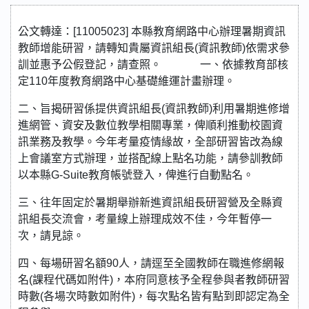
公文轉達：[11005023] 本縣教育網路中心辦理暑期資訊
教師增能研習，請轉知貴屬資訊組長(資訊教師)依需求參
訓並惠予公假登記，請查照。 一、依據教育部核
定110年度教育網路中心基礎維運計畫辦理。
二、旨揭研習係提供資訊組長(資訊教師)利用暑期進修增
進網管、資安及數位教學相關專業，俾順利推動校園資
訊業務及教學。今年考量疫情緣故，全部研習皆改為線
上會議室方式辦理，並搭配線上點名功能，請參訓教師
以本縣G-Suite教育帳號登入，俾進行自動點名。
三、往年固定於暑期舉辦新進資訊組長研習營及全縣資
訊組長交流會，考量線上辦理成效不佳，今年暫停一
次，請見諒。
四、每場研習名額90人，請逕至全國教師在職進修網報
名(課程代碼如附件)，本府同意核予全程參與者教師研習
時數(各場次時數如附件)，每次點名皆有點到即認定為全