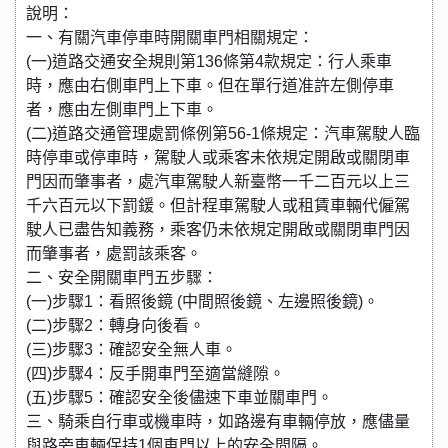
說明：
一、有關汽車停車時開關車門相關規定：
(一)道路交通安全規則第136條第4款規定：行人乘車
時，應由右側車門上下車。但在單行道准許左側停車
者，應由左側車門上下車。
(二)道路交通管理處罰條例第56-1條規定：汽車駕駛人臨
時停車或停車時，駕駛人或乘客未依規定開啟或關閉車
門因而肇事者，處汽車駕駛人新臺幣一千二百元以上三
千六百元以下罰鍰。但計程車駕駛人或租賃車輛代僱駕
駛人已盡告知義務，乘客仍未依規定開啟或關閉車門因
而肇事者，處罰該乘客。
二、安全開關車門五步驟：
(一)步驟1：看照後鏡 (中間照後鏡、左邊照後鏡)。
(二)步驟2：轉身向後看。
(三)步驟3：確認安全無人車。
(四)步驟4：反手開車門至適當縫隙。
(五)步驟5：確認安全後儘速下車並關車門。
三、騎乘自行車或機車時，如路邊有車輛停放，應儘量
與路旁車輛保持1個車門以上的安全間隔。