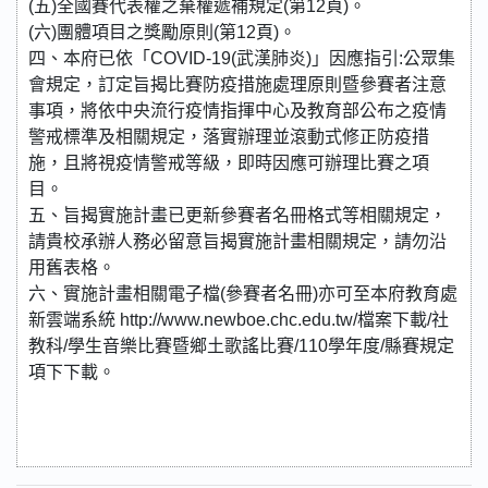
(五)全國賽代表權之棄權遞補規定(第12頁)。
(六)團體項目之獎勵原則(第12頁)。
四、本府已依「COVID-19(武漢肺炎)」因應指引:公眾集
會規定，訂定旨揭比賽防疫措施處理原則暨參賽者注意
事項，將依中央流行疫情指揮中心及教育部公布之疫情
警戒標準及相關規定，落實辦理並滾動式修正防疫措
施，且將視疫情警戒等級，即時因應可辦理比賽之項
目。
五、旨揭實施計畫已更新參賽者名冊格式等相關規定，
請貴校承辦人務必留意旨揭實施計畫相關規定，請勿沿
用舊表格。
六、實施計畫相關電子檔(參賽者名冊)亦可至本府教育處
新雲端系統 http://www.newboe.chc.edu.tw/檔案下載/社
教科/學生音樂比賽暨鄉土歌謠比賽/110學年度/縣賽規定
項下下載。