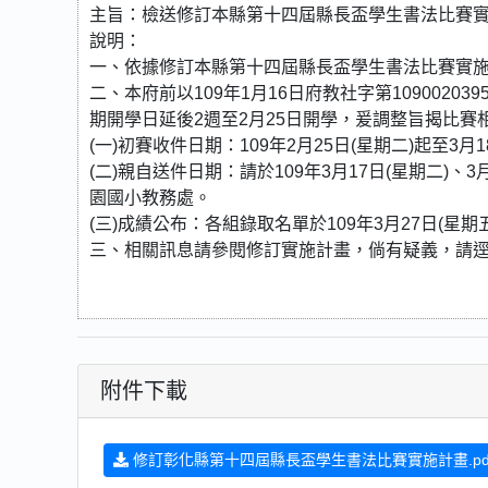
主旨：檢送修訂本縣第十四屆縣長盃學生書法比賽
說明：
一、依據修訂本縣第十四屆縣長盃學生書法比賽實
二、本府前以109年1月16日府教社字第109002
期開學日延後2週至2月25日開學，爰調整旨揭比賽
(一)初賽收件日期：109年2月25日(星期二)起至3月
(二)親自送件日期：請於109年3月17日(星期二)、3
園國小教務處。
(三)成績公布：各組錄取名單於109年3月27日(星期
三、相關訊息請參閱修訂實施計畫，倘有疑義，請逕洽：芬
附件下載
修訂彰化縣第十四屆縣長盃學生書法比賽實施計畫.pd