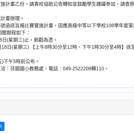
實施計畫乙份，請貴校協助公告轉知並鼓勵學生踴躍參加，請查
施計畫辦理。
0395號函送旨揭比賽實施計畫，因應高級中等以下學校108學年度第
相關期程如下：
18日(星期三)止，郵戳為憑。
月18日(星期三) 【上午8時30分至12時，下午1時30分至4時】送
五)下午5時前公布。
園國小教務處，電話：049-2522208轉110。
f