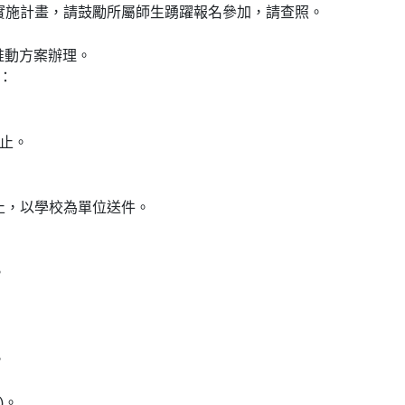
賽實施計畫，請鼓勵所屬師生踴躍報名參加，請查照。
體推動方案辦理。
下：
日止。
5日止，以學校為單位送件。
止。
止。
)。