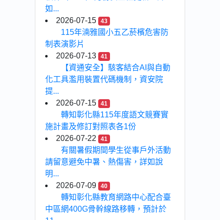
如...
2026-07-15
43
115年湳雅國小五乙菸檳危害防
制表演影片
2026-07-13
41
【資通安全】駭客結合AI與自動
化工具濫用裝置代碼機制，資安院
提...
2026-07-15
41
轉知彰化縣115年度語文競賽實
施計畫及修訂對照表各1份
2026-07-22
41
有關暑假期間學生從事戶外活動
請留意避免中暑、熱傷害，詳如說
明...
2026-07-09
40
轉知彰化縣教育網路中心配合臺
中區網400G骨幹線路移轉，預計於