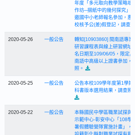
年度「多元取向教學策略增
作坊─摺紙中的幾何探究」
邀國中小老師報名參加，惠
校核予公(差)假登記，請查
2020-05-26
一般公告
轉知[10903860] 閩南語專業
研習課程表與線上研習網址
名日期至109/06/05，限定
南語中高級以上證書參加，
照。
2020-05-25
一般公告
公告本校109學年度第1學期
科書版本選用結果，請查照
2020-05-22
一般公告
本縣國民中學區職業試探與
示範中心-彰安中心「108學
暑假體驗營隊實施計畫」，
設籍彰化縣對職業試探有興