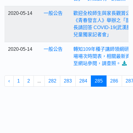
2020-05-14
一般公告
歡迎全校師生與家長觀賞公
《青春發言人》舉辦之「部
長請回答 COVID-19(武漢肺
兒童獨家記者會」
2020-05-14
一般公告
轉知109年種子講師領綱研
場場次時間表，相關最新資
至網站參閱，請查照。
‹
1
2
...
282
283
284
285
286
28