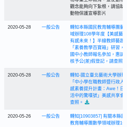
觀念能夠向下紮根，請協助
動物保護宣導影片
2020-05-28
一般公告
轉知本縣國民教育輔導團藝
域辦理108學年度【美感藝
有感未來！】半線教師藝起
「素養教學百寶箱」研習，
國中小教師報名參加，惠請
核予公(差)假登記，請查照
2020-05-28
一般公告
轉知-國立臺北藝術大學辦理
「中小學在職教師暨行政人
感素養提升計畫：Awe！日
活中的驚嘆號」美感共享會
查照。
2020-05-26
一般公告
轉知[10903857] 有關本縣國
教育輔導團數學領域辦理10