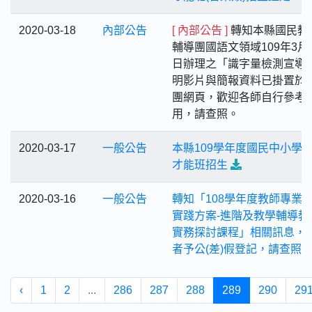
2020-03-18
內部公告
[ 內部公告 ]
轉知本縣國民教
輔導團國語文領域109年3月1
日辦理之「識字量檢測宣導
明影片與簡報資料已掛置於
團網頁，歡迎各師自行參考
用，請查照。
2020-03-17
一般公告
本縣109學年度國民中小學
才能班招生
2020-03-16
一般公告
轉知「108學年度教師專業
實踐方案-進階及教學輔導教
實務探討課程」相關訊息，
者予公(差)假登記，請查照
‹
1
2
...
286
287
288
289
290
29