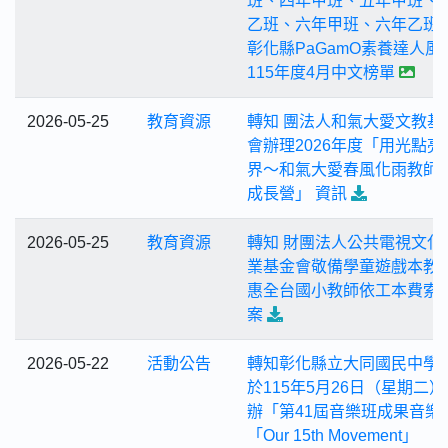
班、四年甲班、五年甲班、
乙班、六年甲班、六年乙班
彰化縣PaGamO素養達人風
115年度4月中文榜單
2026-05-25
教育資源
轉知 團法人和氣大愛文教基
會辦理2026年度「用光點亮
界～和氣大愛春風化雨教師
成長營」 資訊
2026-05-25
教育資源
轉知 財團法人公共電視文化
業基金會敬備學童遊戲本教
惠全台國小教師依工本費索
案
2026-05-22
活動公告
轉知彰化縣立大同國民中學
於115年5月26日（星期二）
辦「第41屆音樂班成果音樂
「Our 15th Movement」