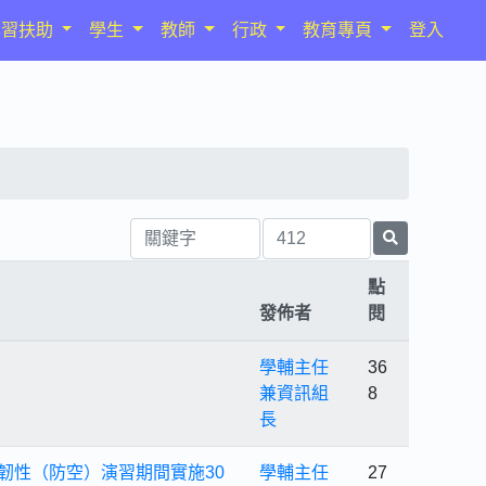
學習扶助
學生
教師
行政
教育專頁
登入
點
發佈者
閱
學輔主任
36
兼資訊組
8
長
城鎮韌性（防空）演習期間實施30
學輔主任
27