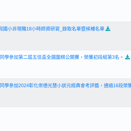
寒假國小非現職18小時師資研習_錄取名單暨候補名單
同學參加第二屆五信盃全國圍棋公開賽，榮獲初段組第3名。
同學參加2024彰化崇德光慧小狀元經典會考評鑑，通過16段榮