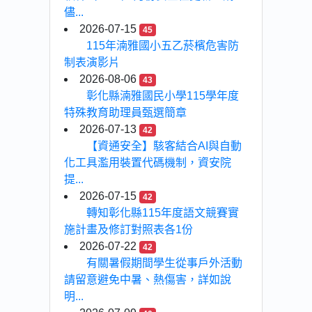
儘...
2026-07-15
45
115年湳雅國小五乙菸檳危害防
制表演影片
2026-08-06
43
彰化縣湳雅國民小學115學年度
特殊教育助理員甄選簡章
2026-07-13
42
【資通安全】駭客結合AI與自動
化工具濫用裝置代碼機制，資安院
提...
2026-07-15
42
轉知彰化縣115年度語文競賽實
施計畫及修訂對照表各1份
2026-07-22
42
有關暑假期間學生從事戶外活動
請留意避免中暑、熱傷害，詳如說
明...