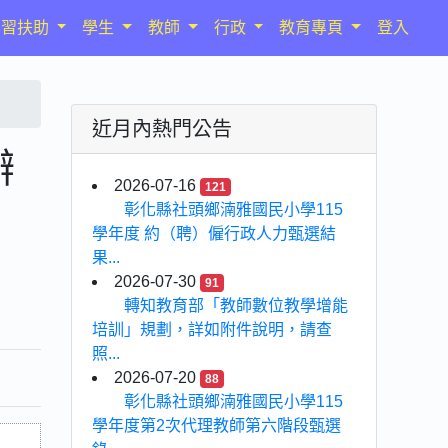
學習扶助
學生
教師
行政
教育專頁
登入
近月內熱門公告
辦
2026-07-16
121
彰化縣社頭鄉湳雅國民小學115
學年度 約（聘）僱行政人力甄選結
果...
2026-07-30
91
轉知教育部「教師數位教學增能
培訓」規劃，詳如附件說明，請查
照...
2026-07-20
88
彰化縣社頭鄉湳雅國民小學115
學年度第2次代理教師第六階段甄選