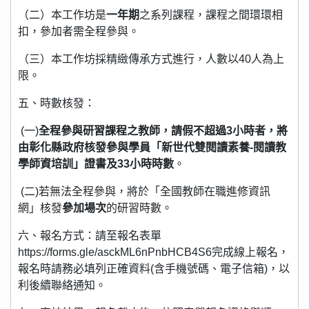
（二）本工作坊是
一年期
之系列課程，課程之間環環相
扣，參加者需全程參與。
（三）本工作坊採精緻傳承方式進行，人數以40人為上
限。
五、時數核發：
(一)
全程參與研習課程之教師，請假不超過3小時者，將
由彰化縣政府核發參與學員「新世代雙閱讀素養-閱讀教
學師資培訓」證書及33小時時數
。
(二)若無法全程參與，將於「全國教師在職進修資訊
網」核發
參加場次
的研習時數。
六、報名方式：請至報名表單
https://forms.gle/asckML6nPnbHCB4S6完成線上報名，
報名時請務必填列正確資料(含手機號碼、電子信箱)，以
利後續聯絡通知。