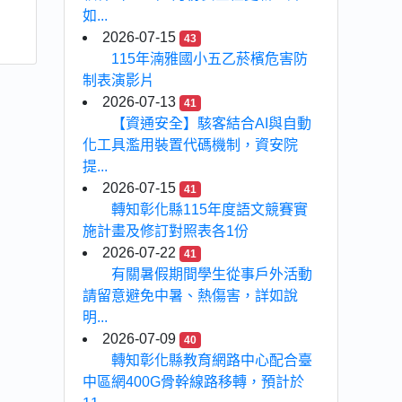
如...
2026-07-15
43
115年湳雅國小五乙菸檳危害防
制表演影片
2026-07-13
41
【資通安全】駭客結合AI與自動
化工具濫用裝置代碼機制，資安院
提...
2026-07-15
41
轉知彰化縣115年度語文競賽實
施計畫及修訂對照表各1份
2026-07-22
41
有關暑假期間學生從事戶外活動
請留意避免中暑、熱傷害，詳如說
明...
2026-07-09
40
轉知彰化縣教育網路中心配合臺
中區網400G骨幹線路移轉，預計於