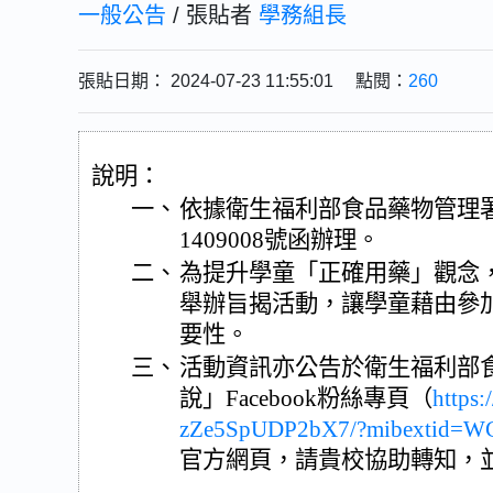
一般公告
/ 張貼者
學務組長
張貼日期： 2024-07-23 11:55:01 點閱：
260
說明：
一、
依據衛生福利部食品藥物管理署11
1409008號函辦理。
二、
為提升學童「正確用藥」觀念
舉辦旨揭活動，讓學童藉由參
要性。
三、
活動資訊亦公告於衛生福利部
說」Facebook粉絲專頁（
https
zZe5SpUDP2bX7/?mibextid=W
官方網頁，請貴校協助轉知，