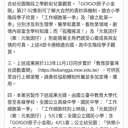
合幼兒園階段之學齡前兒童觀賞。「GO!GO!原子小金
剛」第27-52集則可了解大自然的奧妙與機制，適合小學
階段學子欣賞。「工作細胞第一季」及「銀之匙第一
季」分別涉及到生理學、醫學和農業、畜牧業領域，劇
情內容富含學科知識；而「孤獨搖滾！」及「元氣囝仔
（案：元氣囡仔）」則能隨著主角們感受心靈成長與友
情的可貴，上述4部卡通極適合國、高中生階段學子觀
賞。
三、上述成果將於113年11月1日同步置於「教育部臺灣
台語動畫網」（https://twbangga.moe.edu.tw），可供民
眾自行上網瀏覽，請貴校協助轉知所屬並多加宣傳、運
用。
四、本案另製作下述成果光碟，由國立臺中教育大學代
發至各級學校。全國公立高級中學、國民中學：「工作
細胞第一季」、「工作細胞特別上映版」及「元氣囝仔
（案：元氣囡仔）」5片2套；全國公立國民小學：含
「GO!GO!原子小金剛」4片1套；公立幼兒園：「快樂小