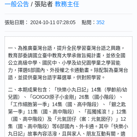
一般公告
/ 張貼者
教務主任
張貼日期： 2024-10-11 07:28:05 點閱：
352
一、為推廣臺灣台語，提升全民學習臺灣台語之興趣，
教育部委請國立臺中教育大學承做旨揭計畫，並依全國
公立高級中學、國民中、小學及幼兒園學童之學習能
力，擇選6部國內、外授權之卡通動畫。除配製為臺灣台
語，並提供臺灣台語字幕選單，供對照學習。
二、本期成果包含：「快樂小丸日記」14集（學齡前/幼
兒園）、「GO!GO!原子小金剛」26集（國小階段）、
「工作細胞第一季」14集（國、高中階段）、「銀之匙
第一季」11集（國、高中階段）、「孤獨搖滾！」12集
（國、高中階段）及「元氣囝仔（案：元氣囡仔）」12
集（國、高中階段）等6部國內、外卡通。其中「快樂小
丸日記」故事內容活潑，且與家人、朋友互動有關，適