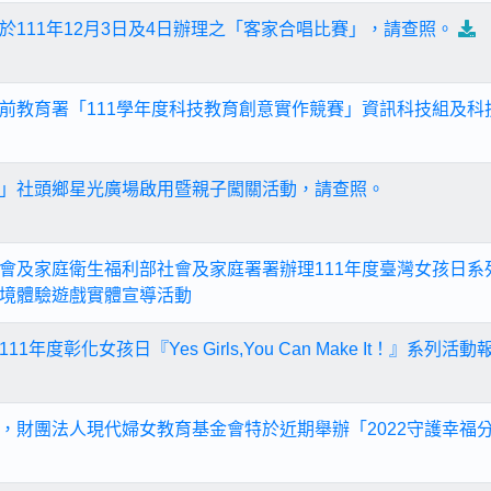
於111年12月3日及4日辦理之「客家合唱比賽」，請查照。
前教育署「111學年度科技教育創意實作競賽」資訊科技組及科
」社頭鄉星光廣場啟用暨親子闖關活動，請查照。
會及家庭衛生福利部社會及家庭署署辦理111年度臺灣女孩日系
境體驗遊戲實體宣導活動
年度彰化女孩日『Yes Girls,You Can Make It！』系列活
，財團法人現代婦女教育基金會特於近期舉辦「2022守護幸福