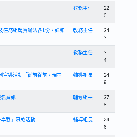
教務主任
22
0
技任務組競賽辦法各1份，詳如
教務主任
24
3
教務主任
31
4
列宣導活動「從前從前・現在
輔導組長
24
9
動報名資訊
輔導組長
27
8
分享愛」募款活動
輔導組長
24
6