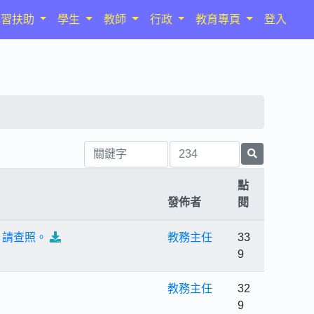
學習扶助
學生
教師
行政
教育專頁
登入
點
發佈者
閱
，請查照。
教務主任
33
9
教務主任
32
9