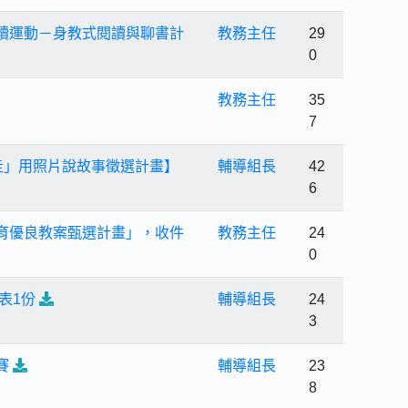
讀運動－身教式閱讀與聊書計
教務主任
29
0
教務主任
35
7
走」用照片說故事徵選計畫】
輔導組長
42
6
育優良教案甄選計畫」，收件
教務主任
24
。
0
表1份
輔導組長
24
3
賽
輔導組長
23
8