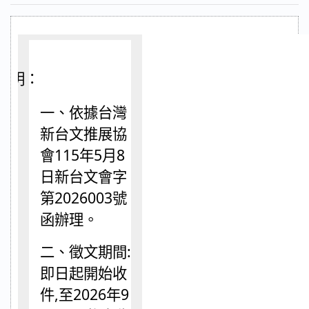
說明：
一、依據
台灣
新台文推展協
會
115年5月8
日
新台文會
字
第
2026003
號
函辦理。
二、
徵文期間
:
即日起開始收
件
,
至
2026
年
9