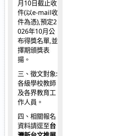
月
10
日截止收
件
(
以
e-mail
收
件為憑
),
預定
2
026
年
10
月公
布得獎名單
,
並
擇期頒獎表
揚。
三、徵文對象
:
各級學校教師
及各界教育工
作人員。
四、相關報名
資料請逕至
台
灣新台文推展