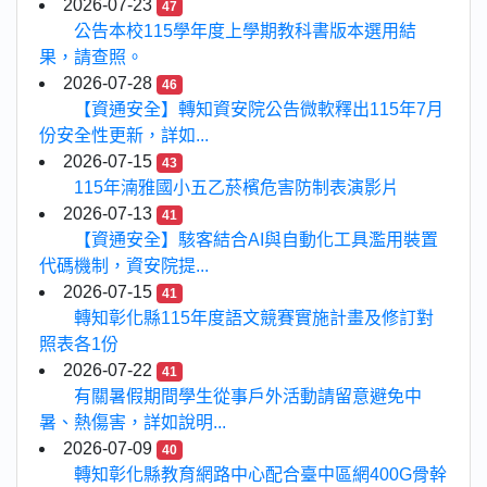
2026-07-23
47
公告本校115學年度上學期教科書版本選用結
果，請查照。
2026-07-28
46
【資通安全】轉知資安院公告微軟釋出115年7月
份安全性更新，詳如...
2026-07-15
43
115年湳雅國小五乙菸檳危害防制表演影片
2026-07-13
41
【資通安全】駭客結合AI與自動化工具濫用裝置
代碼機制，資安院提...
2026-07-15
41
轉知彰化縣115年度語文競賽實施計畫及修訂對
照表各1份
2026-07-22
41
有關暑假期間學生從事戶外活動請留意避免中
暑、熱傷害，詳如說明...
2026-07-09
40
轉知彰化縣教育網路中心配合臺中區網400G骨幹