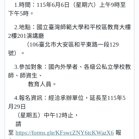
1.
時間：
115
年
6
月
6
日（星期六）上午
9
時至
下午
5
時。
2.
地點：國立臺灣師範大學和平校區教育大樓
2
樓
201
演講廳
（
106
臺北市大安區和平東路一段
129
號）。
3.
參加對象：國內外學者、各級公私立學校教
師、師資生、
教育人員。
4.
報名資訊：經洽承辦單位，延長至
115
年
5
月
29
日
（星期五）中午
12
時止，
請
至
https://forms.gle/KFswcZNY6tcKWazX6
報