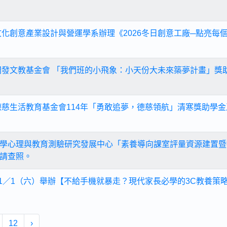
文化創意產業設計與營運學系辦理《2026冬日創意工廠─點亮每
開發文教基金會 「我們班的小飛象：小天份大未來築夢計畫」獎
德慈生活教育基金會114年「勇敢追夢，德慈領航」清寒獎助學
學心理與教育測驗研究發展中心「素養導向課室評量資源建置暨
請查照。
11／1（六）舉辦【不給手機就暴走？現代家長必學的3C教養策
12
›