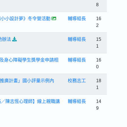
8
個小小設計夢》冬令營活動
輔導組長
16
2
助辦法
輔導組長
15
1
金及身心障礙學生獎學金申請相
輔導組長
16
0
推廣計畫」國小評量示例內
校務志工
18
1
略／陳志恆心理師】線上親職講
輔導組長
14
9