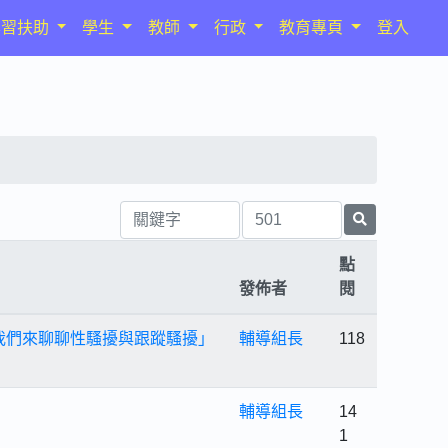
學習扶助
學生
教師
行政
教育專頁
登入
點
發佈者
閱
！我們來聊聊性騷擾與跟蹤騷擾」
輔導組長
118
輔導組長
14
1