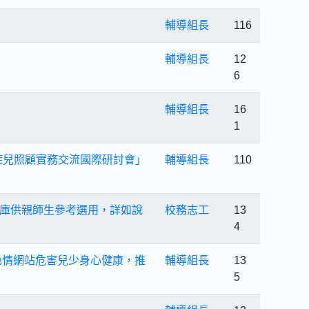
輔導組長
116
輔導組長
12
6
輔導組長
16
1
重症兒照顧實務交流國際研討會」
輔導組長
110
庫供親師生參考選用，詳如說
校務志工
13
4
色情網站危害兒少身心健康，推
輔導組長
13
5