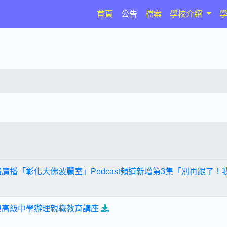
(current)
首頁
公告
檔案
學校介紹
路廣播「彰化大佛波麗室」Podcast頻道新增第3集「別再跟了
興高級中學辦理親職教育講座