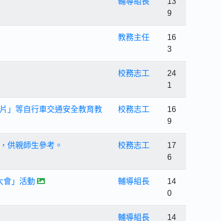
輔導組長
13
9
教務主任
16
3
校務志工
24
1
片」等自行車交通安全教育教
校務志工
16
9
，供親師生參考。
校務志工
17
6
大會」活動
輔導組長
14
0
輔導組長
14