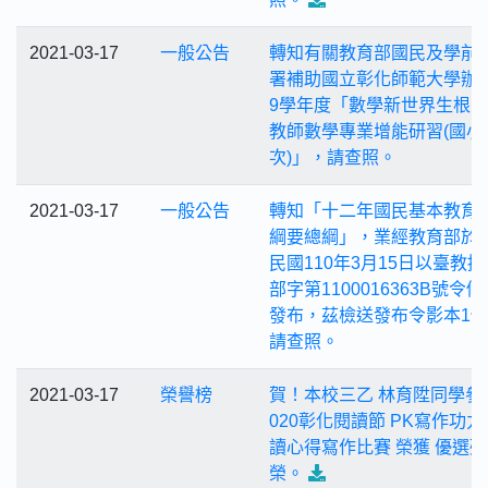
2021-03-17
一般公告
轉知有關教育部國民及學前
署補助國立彰化師範大學辦理
9學年度「數學新世界生根計
教師數學專業增能研習(國小
次)」，請查照。
2021-03-17
一般公告
轉知「十二年國民基本教育
綱要總綱」，業經教育部於
民國110年3月15日以臺教授
部字第1100016363B號令
發布，茲檢送發布令影本1
請查照。
2021-03-17
榮譽榜
賀！本校三乙 林育陞同學參
020彰化閱讀節 PK寫作功力
讀心得寫作比賽 榮獲 優選殊
榮。