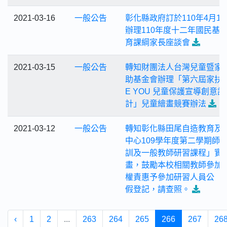
2021-03-16
一般公告
彰化縣政府訂於110年4月17
辦理110年度十二年國民基
育課綱家長座談會
2021-03-15
一般公告
轉知財團法人台灣兒童暨家
助基金會辦理「第六屆家扶L
E YOU 兒童保護宣導創意設
計」兒童繪畫競賽辦法
2021-03-12
一般公告
轉知彰化縣田尾自造教育及
中心109學年度第二學期師
訓及一般教師研習課程」實
畫，鼓勵本校相關教師參加
權責惠予參加研習人員公（
假登記，請查照。
‹
1
2
...
263
264
265
266
267
26