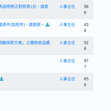
表說明修正對照表1份，請查
人事主任
56
6
表件(如附件)，請查照。
人事主任
43
6
期照顧保險方案」之團險商品續
人事主任
52
8
人事主任
97
7
人事主任
65
8