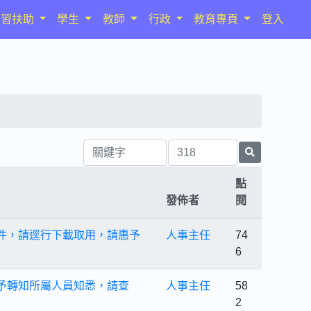
學習扶助
學生
教師
行政
教育專頁
登入
點
發佈者
閱
件，請逕行下載取用，請惠予
人事主任
74
6
予轉知所屬人員知悉，請查
人事主任
58
2