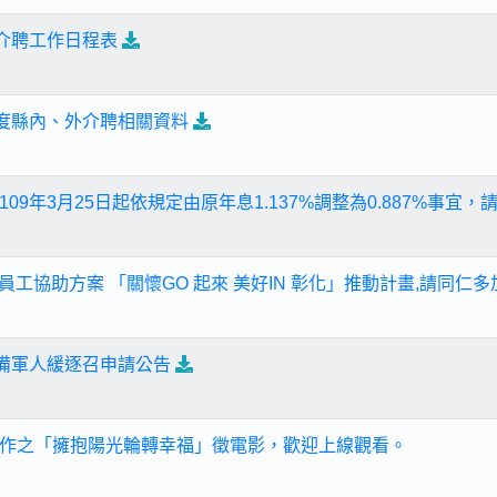
內介聘工作日程表
年度縣內、外介聘相關資料
09年3月25日起依規定由原年息1.137%調整為0.887%事宜，
度員工協助方案 「關懷GO 起來 美好IN 彰化」推動計畫,請同仁
後備軍人緩逐召申請公告
作之「擁抱陽光輪轉幸福」徵電影，歡迎上線觀看。