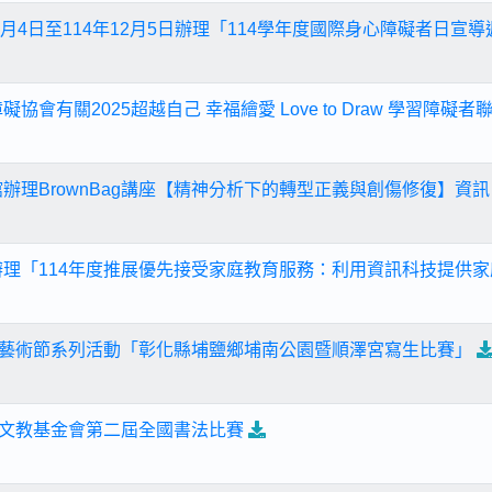
12月4日至114年12月5日辦理「114學年度國際身心障礙者日宣
協會有關2025超越自己 幸福繪愛 Love to Draw 學習障礙者
辦理BrownBag講座【精神分析下的轉型正義與創傷修復】資訊
辦理「114年度推展優先接受家庭教育服務：利用資訊科技提供
文化藝術節系列活動「彰化縣埔鹽鄉埔南公園暨順澤宮寫生比賽」
大愛文教基金會第二屆全國書法比賽