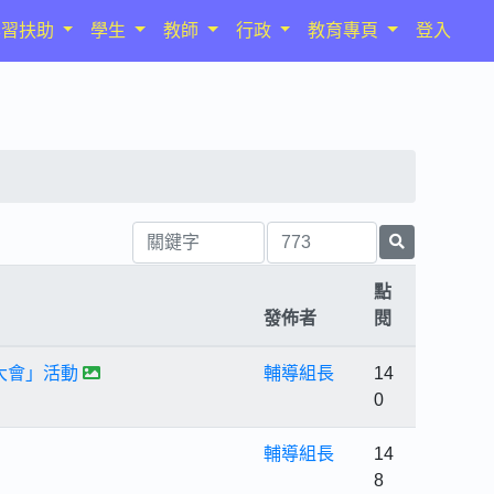
學習扶助
學生
教師
行政
教育專頁
登入
點
發佈者
閱
大會」活動
輔導組長
14
0
輔導組長
14
8