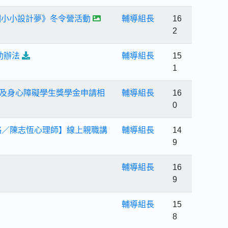
個小小設計夢》冬令營活動
輔導組長
16
2
助辦法
輔導組長
15
1
金及身心障礙學生獎學金申請相
輔導組長
16
0
略／陳志恆心理師】線上親職講
輔導組長
14
9
輔導組長
16
9
輔導組長
15
8