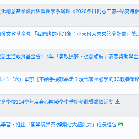
文化創意產業設計與營運學系辦理《2026冬日創意工廠─點亮每
開發文教基金會 「我們班的小飛象：小天份大未來築夢計畫」獎
德慈生活教育基金會114年「勇敢追夢，德慈領航」清寒獎助學
11／1（六）舉辦【不給手機就暴走？現代家長必學的3C教養策
教育學校114學年度身心障礙學生轉銜參觀暨體驗活動
元學習，推出「開學玩樂祭·解鎖七大超能力」成長禮包