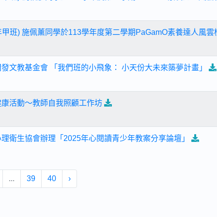
甲班) 施佩薰同學於113學年度第二學期PaGamO素養達人風雲
開發文教基金會 「我們班的小飛象： 小天份大未來築夢計畫」
健康活動～教師自我照顧工作坊
心理衛生協會辦理「2025年心閱讀青少年教案分享論壇」
...
39
40
›