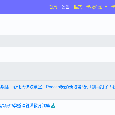
(current)
首頁
公告
檔案
學校介紹
路廣播「彰化大佛波麗室」Podcast頻道新增第3集「別再跟了
興高級中學辦理親職教育講座