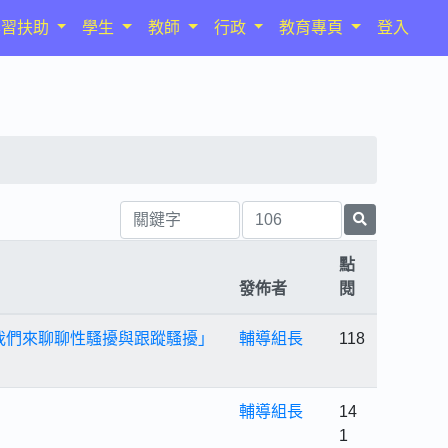
學習扶助
學生
教師
行政
教育專頁
登入
點
發佈者
閱
！我們來聊聊性騷擾與跟蹤騷擾」
輔導組長
118
輔導組長
14
1