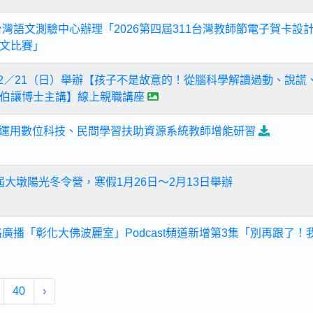
灣語文測驗中心辦理「2026第四屆311台灣教師節電子賀卡設計
文比賽」
12／21（日）舉辦【孩子不是故意的！從腦科學解讀過動、說
伯讓博士主講】線上親職講座
年度運用數位科技、民間學習扶助資源系統教師增能研習
三屆大墩陽光冬令營，寒假1月26日～2月13日舉辦
路廣播「彰化大佛波麗室」Podcast頻道新增第3集「別再跟了
40
›