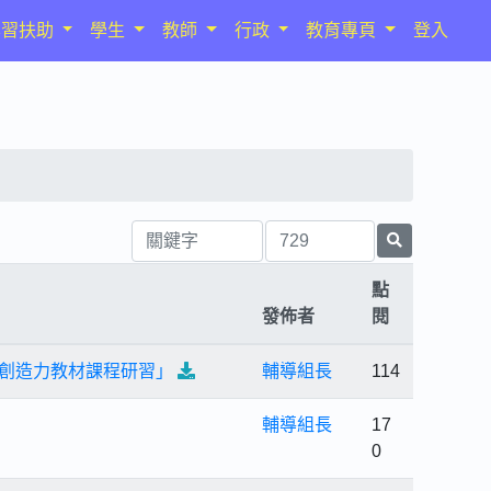
學習扶助
學生
教師
行政
教育專頁
登入
點
發佈者
閱
「創造力教材課程研習」
輔導組長
114
輔導組長
17
0