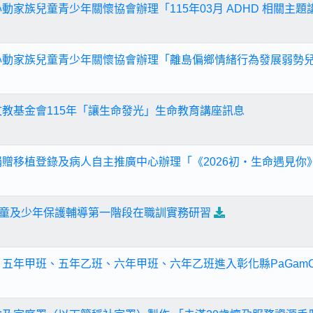
動家族兒童青少年關懷協會辦理「115年03月 ADHD 相關主
心動家族兒童青少年關懷協會辦理「離島偏鄉情緒行為發展弱勢兒
文教基金會115年「讓生命發光」生命教育講座訊息
捐贈移植登錄及病人自主推廣中心辦理「《2026初・生命遇見你
縣兒童及少年保護輔導第一階段在職訓實務研習
五年甲班、五年乙班、六年甲班、六年乙班進入彰化縣PaGamO素