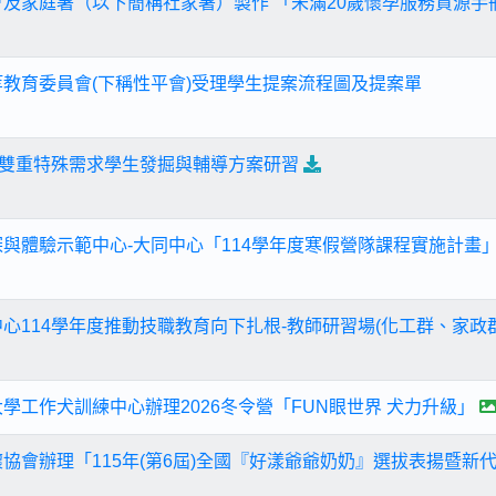
會及家庭署（以下簡稱社家署）製作 「未滿20歲懷孕服務資源
等教育委員會(下稱性平會)受理學生提案流程圖及提案單
年度雙重特殊需求學生發掘與輔導方案研習
探與體驗示範中心-大同中心「114學年度寒假營隊課程實施計畫
心114學年度推動技職教育向下扎根-教師研習場(化工群、家政群)
學工作犬訓練中心辦理2026冬令營「FUN眼世界 犬力升級」
懷協會辦理「115年(第6屆)全國『好漾爺爺奶奶』選拔表揚暨新