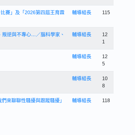
比賽」及「2026第四屆王育霖
輔導組長
115
謊、叛逆與不專心…／腦科學家、
輔導組長
12
1
輔導組長
12
5
輔導組長
10
8
！我們來聊聊性騷擾與跟蹤騷擾」
輔導組長
118