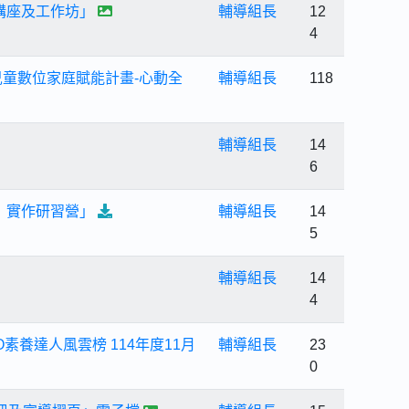
題講座及工作坊」
輔導組長
12
4
童數位家庭賦能計畫-心動全
輔導組長
118
輔導組長
14
6
》實作研習營」
輔導組長
14
5
輔導組長
14
4
養達人風雲榜 114年度11月
輔導組長
23
0