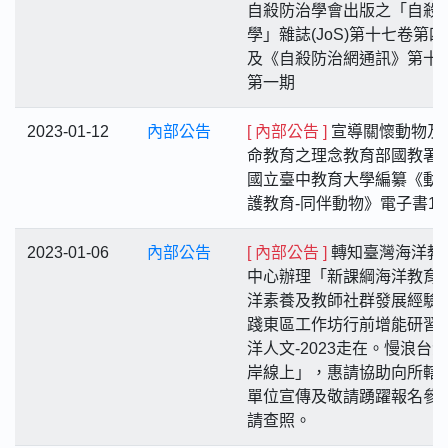
自殺防治學會出版之「自殺
學」雜誌(JoS)第十七卷第四
及《自殺防治網通訊》第十
第一期
2023-01-12
內部公告
[ 內部公告 ]
宣導關懷動物及
命教育之理念教育部國教署
國立臺中教育大學編纂《動
護教育-同伴動物》電子書1
2023-01-06
內部公告
[ 內部公告 ]
轉知臺灣海洋教
中心辦理「新課綱海洋教育
洋素養及教師社群發展經驗
踐東區工作坊行前增能研習-
洋人文-2023走在。慢浪台
岸線上」，惠請協助向所轄
單位宣傳及敬請踴躍報名參
請查照。