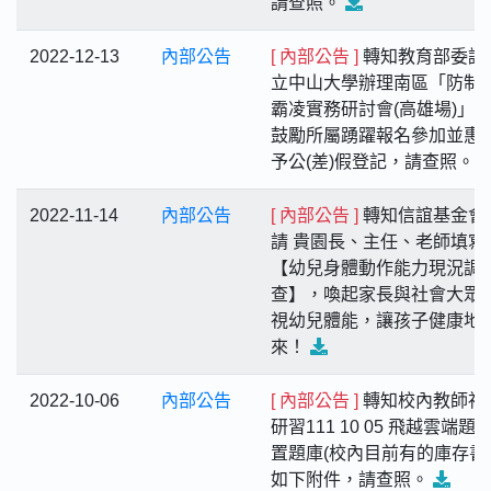
請查照。
2022-12-13
內部公告
[ 內部公告 ]
轉知教育部委請
立中山大學辦理南區「防制
霸凌實務研討會(高雄場)」
鼓勵所屬踴躍報名參加並惠
予公(差)假登記，請查照。
2022-11-14
內部公告
[ 內部公告 ]
轉知信誼基金會
請 貴園長、主任、老師填寫
【幼兒身體動作能力現況調
查】，喚起家長與社會大眾
視幼兒體能，讓孩子健康地
來！
2022-10-06
內部公告
[ 內部公告 ]
轉知校內教師社
研習111 10 05 飛越雲端題
置題庫(校內目前有的庫存書
如下附件，請查照。