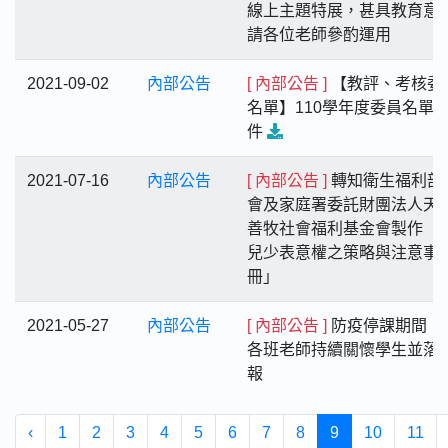
線上主題特展，甚具教育意
請各位老師參酌運用
2021-09-02
內部公告
[ 內部公告 ]
【教評、考核委
名單】110學年度委員名單
件
2021-07-16
內部公告
[ 內部公告 ]
轉知衛生福利部
會及家庭署委託財團法人天
善牧社會福利基金會製作「
兒少表意權之策略與注意事
冊」
2021-05-27
內部公告
[ 內部公告 ]
防疫停課期間，
各班老師持續關懷學生並落
報
‹
1
2
3
4
5
6
7
8
9
10
11