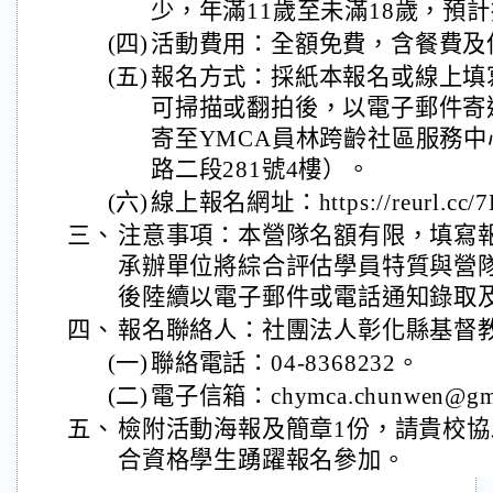
少，年滿11歲至未滿18歲，預計
(四)
活動費用：全額免費，含餐費及
(五)
報名方式：採紙本報名或線上填
可掃描或翻拍後，以電子郵件寄
寄至YMCA員林跨齡社區服務
路二段281號4樓）。
(六)
線上報名網址：https://reurl.cc/7
三、
注意事項：本營隊名額有限，填寫
承辦單位將綜合評估學員特質與營
後陸續以電子郵件或電話通知錄取
四、
報名聯絡人：社團法人彰化縣基督
(一)
聯絡電話：04-8368232。
(二)
電子信箱：chymca.chunwen@gma
五、
檢附活動海報及簡章1份，請貴校
合資格學生踴躍報名參加。