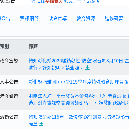
一般公告
彰化縣
幸福餐券
家長手冊，請參考。
般公告
資訊網管
政令宣導
教育資源
進修研習
類別
標題
政令宣導
轉知彰化縣2026城鎮韌性(防空)演習於8月10日(星
進行，詳如說明，請查照。
人事公告
彰化縣湳雅國民小學115學年度特殊教育助理員
進修研習
財團法人均一平台教育基金會辦理「AI 素養怎麼
造』到真實課堂實踐教師研習」， 請教師踴躍報
活動公告
轉知教育部115年「數位/網路性別暴力防治短影
簡章