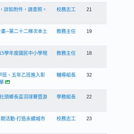
)，詳如附件，請查照。
校務志工
21
畫─第二十二梯次本土
教務主任
19
15學年度國民中小學現
教務主任
18
甲班、五年乙班進入彰
輔導組長
32
單
5年社頭鄉長盃羽球賽暨游
學務組長
22
暑期活動-打造永續城市
校務志工
23