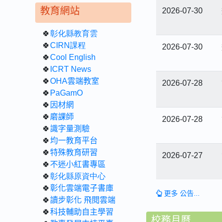
教育網站
2026-07-30
🍀
彰化縣教育雲
🍀
CIRN課程
2026-07-30
🍀
Cool English
🍀
ICRT News
🍀
OHA雲端教室
2026-07-28
🍀
PaGamO
🍀
因材網
🍀
磨課師
2026-07-28
🍀
識字量測驗
🍀
均一教育平台
🍀
特殊教育研習
2026-07-27
🍀
不迷小紅書專區
🍀
彰化縣原資中心
🍀
彰化雲端電子書庫
更多 公告...
🍀
讀步彰化 飛閱雲端
🍀
科技輔助自主學習
校務月曆