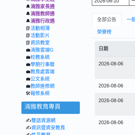
2026-06-10
🔔
湳雅家長通
🔔
湳雅教師通
全部公告
一
🔔
湳雅行政通
📗
活動相簿
榮譽榜
📗
活動影片
📗
資訊教室
日期
💼
湳雅雲端G
💼
校務系統
2026-08-06
💼
學期行事曆
💼
教育處雲端
💼
公文系統
2026-08-06
💼
教師進修網
🛠️
報修系統
2026-08-06
湳雅教育專頁
✍
雙語資源網
2026-08-06
✍
資訊暨資安教育
✍
性平教育