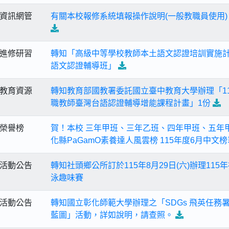
資訊網管
有關本校報修系統填報操作說明(一般教職員使用
進修研習
轉知「高級中等學校教師本土語文認證培訓實施計
語文認證輔導班」
教育資源
轉知教育部國教署委託國立臺中教育大學辦理「1
職教師臺灣台語認證輔導增能課程計畫」1份
榮譽榜
賀！本校 三年甲班、三年乙班、四年甲班、五年
化縣PaGamO素養達人風雲榜 115年度6月中文榜
活動公告
轉知社頭鄉公所訂於115年8月29日(六)辦理11
泳趣味賽
活動公告
轉知國立彰化師範大學辦理之「SDGs 飛英任務
藍圖」活動，詳如說明，請查照。