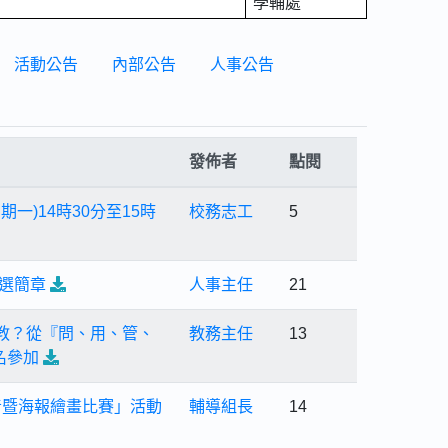
學輔處
活動公告
內部公告
人事公告
發佈者
點閱
期一)14時30分至15時
校務志工
5
甄選簡章
人事主任
21
 教？從『問、用、管、
教務主任
13
名參加
音暨海報繪畫比賽」活動
輔導組長
14