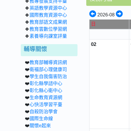
🍀
教專發展支持平臺
🍀
英語教學資源中心
2026-08
🍀
國際教育資源中心
🍀
教育部語文成果網
日
🍀
教育雲數位學習網
🍀
素養導向課室評量
02
輔導關懷
❤️
教育部輔導資訊網
❤️
衛福部心理健康司
❤️
學生自我傷害防治
❤️
彰化縣學諮中心
❤️
彰化縣心衛中心
❤️
生命教育資源網
❤️
心快活學習平臺
❤️
自殺防治學會
❤️
國際生命線
❤️
關懷e起來