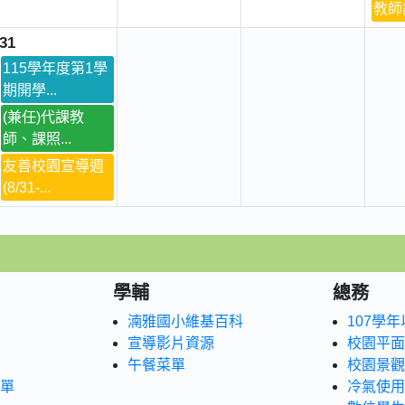
教師評
31
115學年度第1學
期開學...
(兼任)代課教
師、課照...
友善校園宣導週
(8/31-...
學輔
總務
湳雅國小維基百科
107學
宣導影片資源
校園平面
午餐菜單
校園景觀
書單
冷氣使用