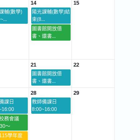
14
15
課輔(數學)
陽光課輔(數學)結
~...
束(8...
圖書館開放借
書、還書...
21
22
圖書館開放借
書、還書...
28
29
備課日
教師備課日
~16:00
8:00~16:00
校務會議
30～
115學年度