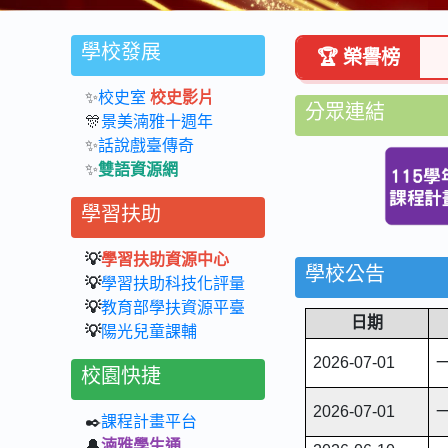
學校發展
🏆 榮譽榜
✨
校史室
校史影片
分眾連結
🎊
景美湳雅十週年
✨
話說戲臺傳奇
✨
雙語資源網
學習扶助
💡
學習扶助資源中心
學校公告
💡
學習扶助科技化評量
💡
教育部學扶資源平臺
日期
💡
陽光兒童課輔
2026-07-01
校園快捷
2026-07-01
✒️
課程計畫平台
🔔
湳雅學生通