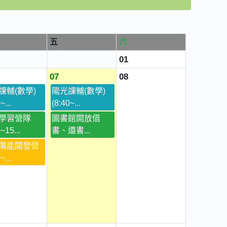
五
六
01
07
08
課輔(數學)
陽光課輔(數學)
~...
(8:40~...
學習營隊
圖書館開放借
~15...
書、還書...
潛能開發營
~...